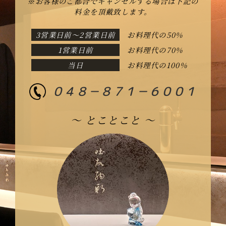
※お客様のご都合でキャンセルする場合は下記の
料金を頂戴致します。
3営業日前〜2営業日前
お料理代の50%
1営業日前
お料理代の70%
当日
お料理代の100%
０４８－８７１－６００１
〜 とことこと 〜